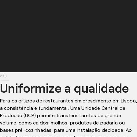
🇮🇹
🇳🇱
🇳🇱
🇵🇱
🇵🇱
CPU
Uniformize a qualidade
🇵🇹
🇬🇧
Para os grupos de restaurantes em crescimento em Lisboa,
a consistência é fundamental. Uma Unidade Central de
Produção (UCP) permite transferir tarefas de grande
volume, como caldos, molhos, produtos de padaria ou
bases pré-cozinhadas, para uma instalação dedicada. Ao